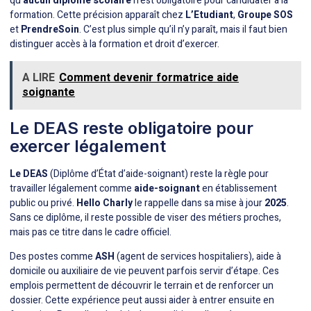
qu’
aucun diplôme scolaire
n’est obligatoire pour candidater à la
formation. Cette précision apparaît chez
L’Etudiant
,
Groupe SOS
et
PrendreSoin
. C’est plus simple qu’il n’y paraît, mais il faut bien
distinguer accès à la formation et droit d’exercer.
A LIRE
Comment devenir formatrice aide
soignante
Le DEAS reste obligatoire pour
exercer légalement
Le DEAS
(Diplôme d’État d’aide-soignant) reste la règle pour
travailler légalement comme
aide-soignant
en établissement
public ou privé.
Hello Charly
le rappelle dans sa mise à jour
2025
.
Sans ce diplôme, il reste possible de viser des métiers proches,
mais pas ce titre dans le cadre officiel.
Des postes comme
ASH
(agent de services hospitaliers), aide à
domicile ou auxiliaire de vie peuvent parfois servir d’étape. Ces
emplois permettent de découvrir le terrain et de renforcer un
dossier. Cette expérience peut aussi aider à entrer ensuite en