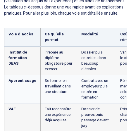
(validation des acquis de l’expérience) et les aides de financement.
Le tableau ci-dessous donne une vue rapide avant les explications
pratiques. Pour aller plus loin, chaque voie est détaillée ensuite.
Voie d’accès
Ce qu’elle
Modalité
Coût 
permet
rémun
Institut de
Prépare au
Dossier puis
Variab
formation
diplôme
entretien dans
le sta
DEAS
obligatoire pour
beaucoup
possi
exercer
d’écoles
Apprentissage
Se former en
Contrat avec un
Rémun
travaillant dans
employeur puis
mensu
une structure
entrée en
selon 
formation
contra
VAE
Fait reconnaître
Dossier de
Prise 
une expérience
preuves puis
charge
déjà acquise
passage devant
possi
jury