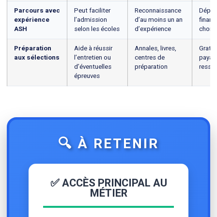
Parcours avec
Peut faciliter
Reconnaissance
Dépen
expérience
l’admission
d’au moins un an
finan
ASH
selon les écoles
d’expérience
choisi
Préparation
Aide à réussir
Annales, livres,
Gratui
aux sélections
l’entretien ou
centres de
payant
d’éventuelles
préparation
resso
épreuves
🔍 À RETENIR
✅ ACCÈS PRINCIPAL AU
MÉTIER